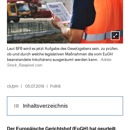
Lightbox
Laut BFB wird es jetzt Aufgabe des Gesetzgebers sein, zu prüfen,
öffnen
ob und durch welche legislativen Maßnahmen die vom EuGH
Adobe
beanstandete Inkohärenz ausgeräumt werden kann.
Stock_Rawpixel.com
ck/pm
05.07.2019
Politik
Inhaltsverzeichnis
Zugunsten des Preises den Rotstift bei der
Der Europäische Gerichtshof (EuGH) hat geurteilt,