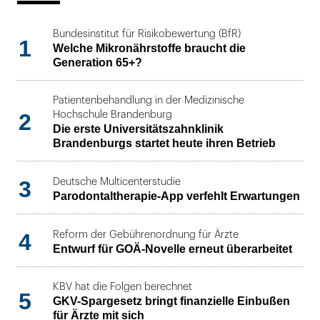
Bundesinstitut für Risikobewertung (BfR)
1
Welche Mikronährstoffe braucht die
Generation 65+?
Patientenbehandlung in der Medizinische
2
Hochschule Brandenburg
Die erste Universitätszahnklinik
Brandenburgs startet heute ihren Betrieb
3
Deutsche Multicenterstudie
Parodontaltherapie-App verfehlt Erwartungen
4
Reform der Gebührenordnung für Ärzte
Entwurf für GOÄ-Novelle erneut überarbeitet
KBV hat die Folgen berechnet
5
GKV-Spargesetz bringt finanzielle Einbußen
für Ärzte mit sich