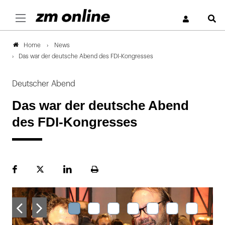
S
News
Home
Das war der deutsche Abend des FDI-Kongresses
Deutscher Abend
Das war der deutsche Abend
des FDI-Kongresses
Facebook
Plattform
LinekdIn
Seite
X
ausdrucken