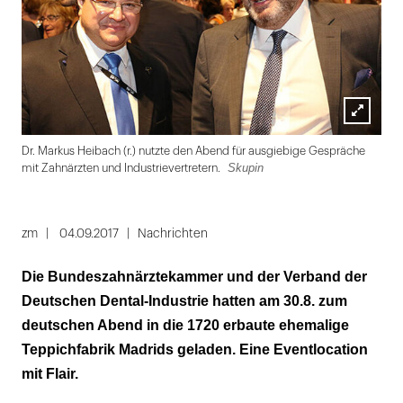
Lightbox
Sku
Dr. Markus Heibach (r.) nutzte den Abend für ausgiebige Gespräche
öffnen
Skupin
mit Zahnärzten und Industrievertretern.
Folie
1
zm
04.09.2017
Nachrichten
von
Die Bundeszahnärztekammer und der Verband der
7
Deutschen Dental-Industrie hatten am 30.8. zum
deutschen Abend in die 1720 erbaute ehemalige
Teppichfabrik Madrids geladen. Eine Eventlocation
mit Flair.