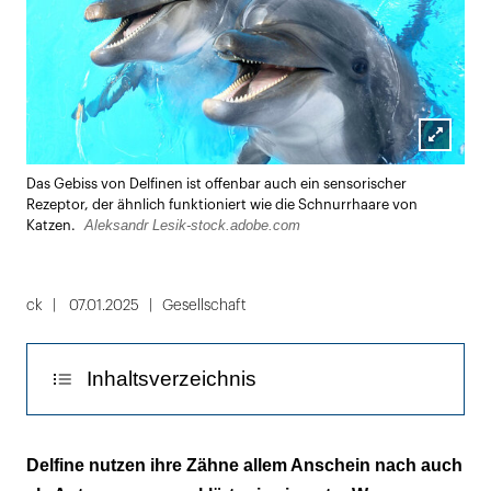
Lightbox
Das Gebiss von Delfinen ist offenbar auch ein sensorischer
öffnen
Rezeptor, der ähnlich funktioniert wie die Schnurrhaare von
Aleksandr Lesik-stock.adobe.com
Katzen.
ck
07.01.2025
Gesellschaft
Inhaltsverzeichnis
Wie Schnurrhaare steigern die Zähne die
Delfine nutzen ihre Zähne allem Anschein nach auch
Bewegungssensibilität