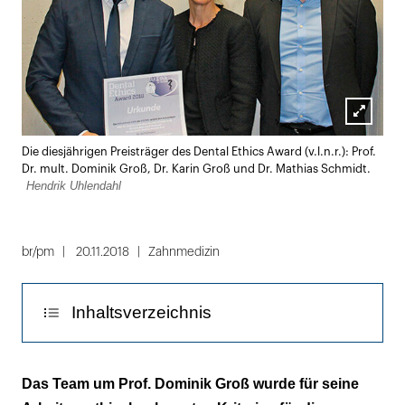
Lightbox
Die diesjährigen Preisträger des Dental Ethics Award (v.l.n.r.): Prof.
öffnen
Dr. mult. Dominik Groß, Dr. Karin Groß und Dr. Mathias Schmidt.
Hendrik Uhlendahl
br/pm
20.11.2018
Zahnmedizin
Inhaltsverzeichnis
"Ethical dilemmas of dental implantology:
Das Team um Prof. Dominik Groß wurde für seine
ready for aftercare?"