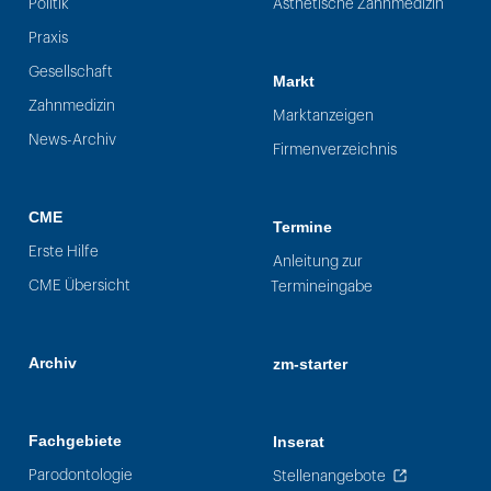
Politik
Ästhetische Zahnmedizin
Praxis
Gesellschaft
Markt
Zahnmedizin
Marktanzeigen
News-Archiv
Firmenverzeichnis
CME
Termine
Erste Hilfe
Anleitung zur
CME Übersicht
Termineingabe
Archiv
zm-starter
Fachgebiete
Inserat
Parodontologie
Stellenangebote