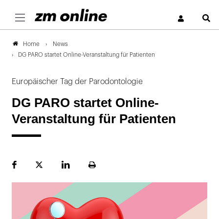
S
News
Home
DG PARO startet Online-Veranstaltung für Patienten
Europäischer Tag der Parodontologie
DG PARO startet Online-
Veranstaltung für Patienten
Facebook
Plattform
LinekdIn
Seite
X
ausdrucken