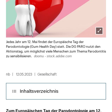
Lightbox
Jedes Jahr am 12. Mai findet der Europäische Tag der
öffnen
Parodontologie (Gum Health Day) statt. Die DG PARO nutzt den
Aktionstag, um möglichst viele Menschen zum Thema Parodontitis
doomu - stock.adobe.com
zu sensibilisieren.
nb
12.05.2023
Gesellschaft
Inhaltsverzeichnis
Die DG PARO kommt nach Hause
Zum Europäischen Tag der Parodontologie am 12.