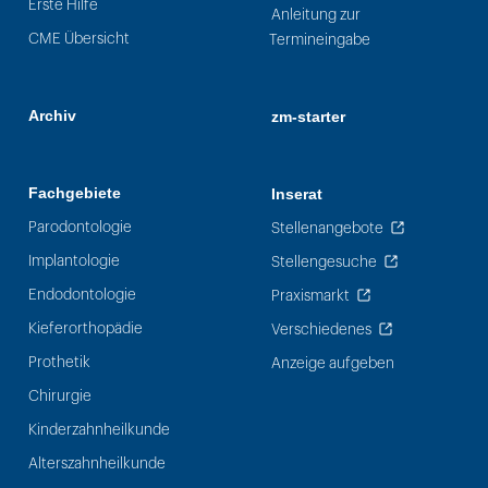
Erste Hilfe
Anleitung zur
CME Übersicht
Termineingabe
Archiv
zm-starter
Fachgebiete
Inserat
Parodontologie
Stellenangebote
Implantologie
Stellengesuche
Endodontologie
Praxismarkt
Kieferorthopädie
Verschiedenes
Prothetik
Anzeige aufgeben
Chirurgie
Kinderzahnheilkunde
Alterszahnheilkunde