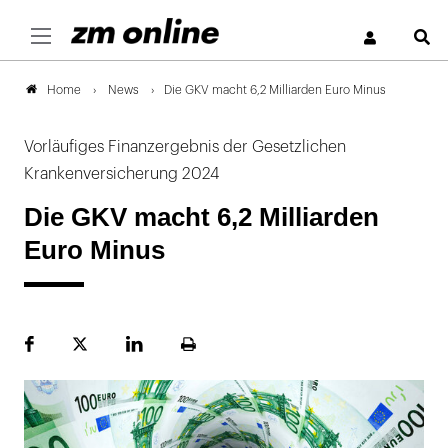
S
News
Die GKV macht 6,2 Milliarden Euro Minus
Home
Vorläufiges Finanzergebnis der Gesetzlichen
Krankenversicherung 2024
Die GKV macht 6,2 Milliarden
Euro Minus
Facebook
Plattform
LinekdIn
Seite
X
ausdrucken