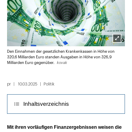
Lightbox
Den Einnahmen der gesetzlichen Krankenkassen in Höhe von
öffnen
320,6 Milliarden Euro standen Ausgaben in Höhe von 326,9
kovak
Milliarden Euro gegenüber.
pr
10.03.2025
Politik
Inhaltsverzeichnis
Lauterbach: Lösung sind Strukturreformen!
Mit ihren vorläufigen Finanzergebnissen weisen die