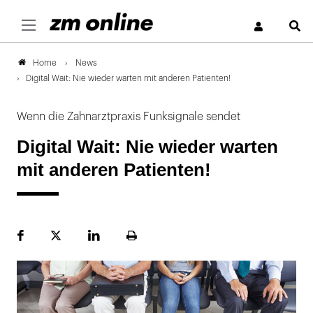
S
News
Home
Digital Wait: Nie wieder warten mit anderen Patienten!
Wenn die Zahnarztpraxis Funksignale sendet
Digital Wait: Nie wieder warten
mit anderen Patienten!
Facebook
Plattform
LinekdIn
Seite
X
ausdrucken