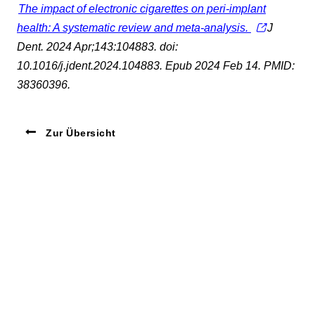
The impact of electronic cigarettes on peri-implant
health: A systematic review and meta-analysis.
J
Dent. 2024 Apr;143:104883. doi:
10.1016/j.jdent.2024.104883. Epub 2024 Feb 14. PMID:
38360396.
Zur Übersicht