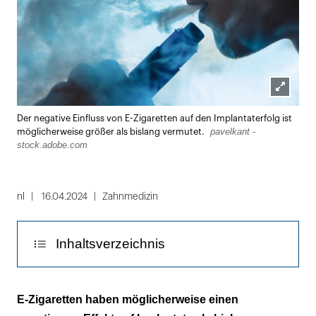
Lightbox
Der negative Einfluss von E-Zigaretten auf den Implantaterfolg ist
öffnen
pavelkant -
möglicherweise größer als bislang vermutet.
stock.adobe.com
nl
16.04.2024
Zahnmedizin
Inhaltsverzeichnis
Auch beim E-Zigarettenkonsum sind
E-Zigaretten haben möglicherweise einen
Blutungen bei Sondieren seltener