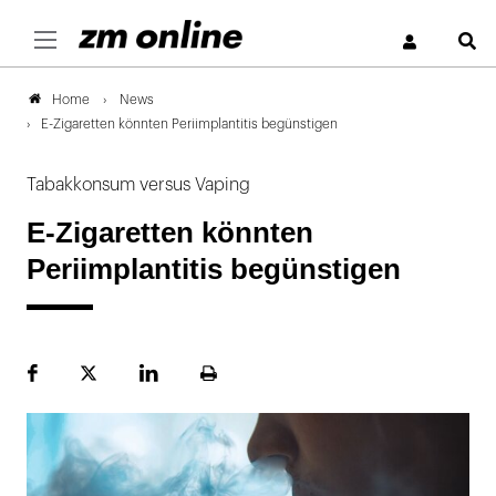
S
News
Home
E-Zigaretten könnten Periimplantitis begünstigen
Tabakkonsum versus Vaping
E-Zigaretten könnten
Periimplantitis begünstigen
Facebook
Plattform
LinekdIn
Seite
X
ausdrucken