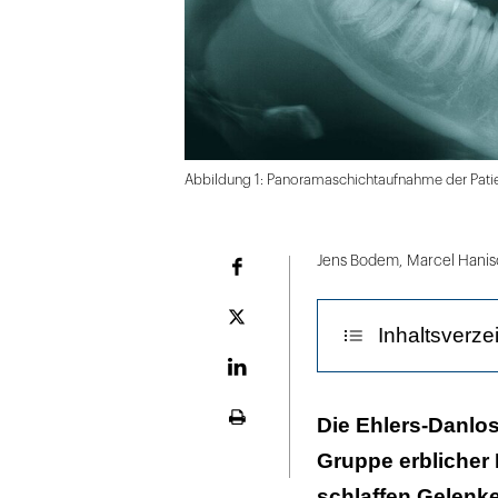
Abbildung 1: Panoramaschichtaufnahme der Pati
Folie
1
Jens Bodem
,
Marcel Hanis
Facebook
von
2
Plattform
Inhaltsverze
X
LinekdIn
Allgemeine E
Die Ehlers-Danlo
Seite
ausdrucken
Gruppe erblicher
Empfehlungen f
schlaffen Gelenke