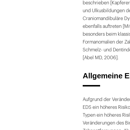
beschrieben [Kapferer
und Ulkusbildungen d
Craniomandibuläre Dys
ebenfalls auftreten [M
besonders beim klass
Formanomalien der Za
Schmelz- und Dentindef
[Abel MD, 2006].
Allgemeine 
Aufgrund der Verände
EDS ein höheres Risiko
Typen ein höheres Risi
Veränderungen des Bi