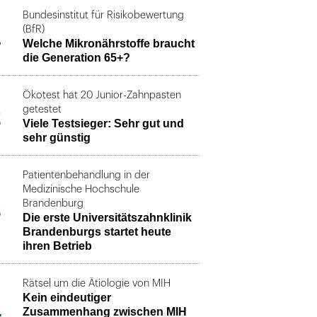
Bundesinstitut für Risikobewertung
1
(BfR)
Welche Mikronährstoffe braucht
die Generation 65+?
Ökotest hat 20 Junior-Zahnpasten
2
getestet
Viele Testsieger: Sehr gut und
sehr günstig
Patientenbehandlung in der
Medizinische Hochschule
3
Brandenburg
Die erste Universitätszahnklinik
Brandenburgs startet heute
ihren Betrieb
Rätsel um die Ätiologie von MIH
Kein eindeutiger
4
Zusammenhang zwischen MIH