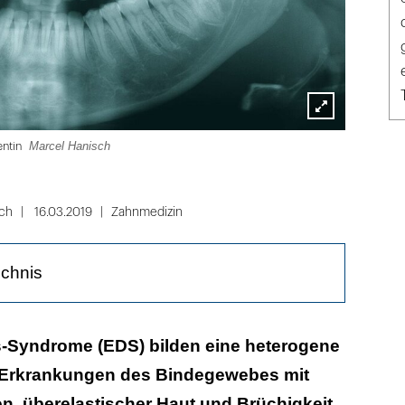
Lightbox
Marcel Hanisch
entin
öffnen
ch
16.03.2019
Zahnmedizin
ichnis
mpfehlungen
s-Syndrome (EDS) bilden eine heterogene
 Erkrankungen des Bindegewebes mit
ür die zahnärztliche Therapie
n, überelastischer Haut und Brüchigkeit