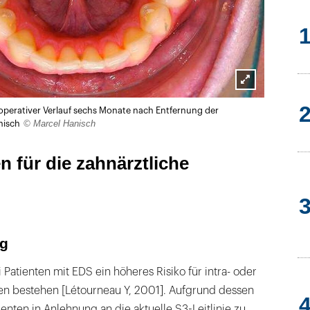
Lightbox
operativer Verlauf sechs Monate nach Entfernung der
öffnen
© Marcel Hanisch
nisch
 für die zahnärztliche
g
 Patienten mit EDS ein höheres Risiko für intra- oder
en bestehen [Létourneau Y, 2001]. Aufgrund dessen
enten in Anlehnung an die aktuelle S3-Leitlinie zu