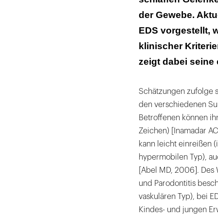
Klinischer Fall
der Gewebe. Aktue
Literaturliste
EDS vorgestellt,
klinischer Kriteri
zeigt dabei seine
Schätzungen zufolge s
den verschiedenen Su
Betroffenen können ih
Zeichen) [Inamadar AC
kann leicht einreißen
hypermobilen Typ), a
[Abel MD, 2006]. Des W
und Parodontitis besc
vaskulären Typ), bei 
Kindes- und jungen Er