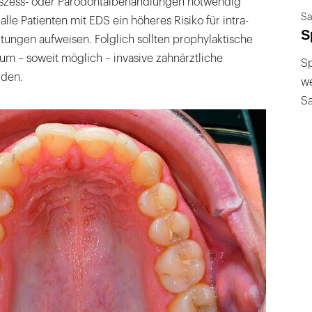
szess- oder Parodontalbehandlungen notwendig
Sa
 alle Patienten mit EDS ein höheres Risiko für intra-
S
tungen aufweisen. Folglich sollten prophylaktische
m – soweit möglich – invasive zahnärztliche
Sp
iden.
we
S