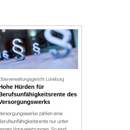
Oberverwaltungsgericht Lüneburg
Hohe Hürden für
Berufsunfähigkeitsrente des
Versorgungswerks
Versorgungswerke zahlen eine
Berufsunfähigkeitsrente nur unter
engen Voraussetzungen. So sind