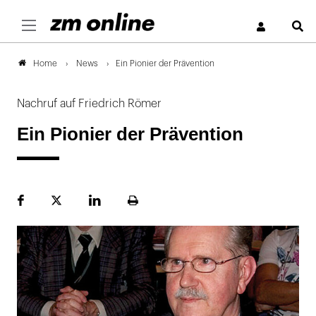
S
News
Ein Pionier der Prävention
Home
Nachruf auf Friedrich Römer
Ein Pionier der Prävention
Facebook
Plattform
LinekdIn
Seite
X
ausdrucken