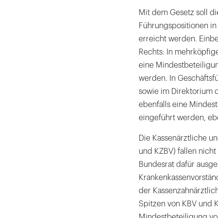
Mit dem Gesetz soll di
Führungspositionen in 
erreicht werden. Einb
Rechts: In mehrköpfig
eine Mindestbeteiligu
werden. In Geschäftsf
sowie im Direktorium 
ebenfalls eine Mindes
eingeführt werden, eb
Die Kassenärztliche u
und KZBV) fallen nicht
Bundesrat dafür ausge
Krankenkassenvorständ
der Kassenzahnärztlic
Spitzen von KBV und KZ
Mindestbeteiligung vo