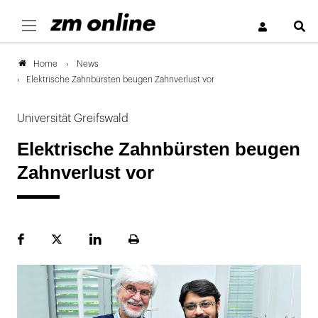
S
News
Home
Elektrische Zahnbürsten beugen Zahnverlust vor
Universität Greifswald
Elektrische Zahnbürsten beugen
Zahnverlust vor
Facebook
Plattform
LinekdIn
Seite
X
ausdrucken