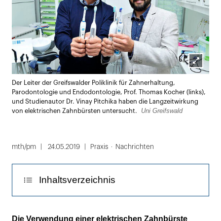
Lightbox
Der Leiter der Greifswalder Poliklinik für Zahnerhaltung,
öffnen
Parodontologie und Endodontologie, Prof. Thomas Kocher (links),
und Studienautor Dr. Vinay Pitchika haben die Langzeitwirkung
Uni Greifswald
von elektrischen Zahnbürsten untersucht.
mth/pm
24.05.2019
Praxis
Nachrichten
Inhaltsverzeichnis
Studie ist Teil der Greifswalder Studie
Die Verwendung einer elektrischen Zahnbürste