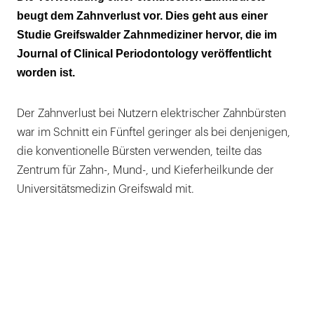
"Gesundheit in Pommern"
beugt dem Zahnverlust vor. Dies geht aus einer
Studie Greifswalder Zahnmediziner hervor, die im
Ein Fünftel weniger Zahnverlust
Journal of Clinical Periodontology veröffentlicht
"Menschen mit guter Mundgesundheit
worden ist.
profitieren am meisten von der elektrischen
Zahnbürste"
Der Zahnverlust bei Nutzern elektrischer Zahnbürsten
war im Schnitt ein Fünftel geringer als bei denjenigen,
Elektrische Zahnbürsten auch für
die konventionelle Bürsten verwenden, teilte das
Plaquekontrolle bei älteren Menschen mit
Zentrum für Zahn-, Mund-, und Kieferheilkunde der
verringerter Feinmotorik geeignet
Universitätsmedizin Greifswald mit.