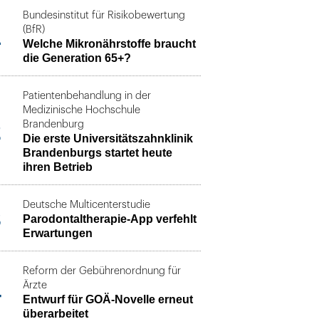
Bundesinstitut für Risikobewertung
1
(BfR)
Welche Mikronährstoffe braucht
die Generation 65+?
Patientenbehandlung in der
Medizinische Hochschule
2
Brandenburg
Die erste Universitätszahnklinik
Brandenburgs startet heute
ihren Betrieb
Deutsche Multicenterstudie
3
Parodontaltherapie-App verfehlt
Erwartungen
Reform der Gebührenordnung für
4
Ärzte
Entwurf für GOÄ-Novelle erneut
überarbeitet