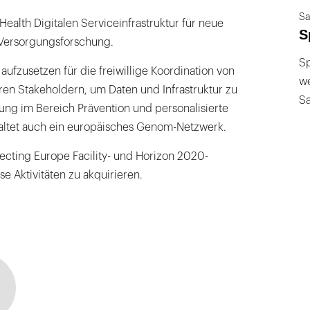
Sa
ealth Digitalen Serviceinfrastruktur für neue
S
ersorgungsforschung.
Sp
ufzusetzen für die freiwillige Koordination von
we
n Stakeholdern, um Daten und Infrastruktur zu
S
hung im Bereich Prävention und personalisierte
altet auch ein europäisches Genom-Netzwerk.
ecting Europe Facility- und Horizon 2020-
e Aktivitäten zu akquirieren.