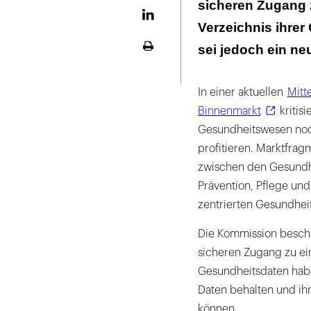
sicheren Zugang 
LinekdIn
Verzeichnis ihrer
sei jedoch ein ne
Seite
ausdrucken
In einer aktuellen
Mitt
Binnenmarkt
kritis
Gesundheitswesen noch
profitieren. Marktfrag
zwischen den Gesundhe
Prävention, Pflege un
zentrierten Gesundheit
Die Kommission beschre
sicheren Zugang zu ei
Gesundheitsdaten haben
Daten behalten und ihr
können.