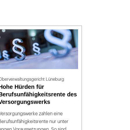
Oberverwaltungsgericht Lüneburg
Hohe Hürden für
Berufsunfähigkeitsrente des
Versorgungswerks
Versorgungswerke zahlen eine
Berufsunfähigkeitsrente nur unter
engen Voraussetzungen. So sind