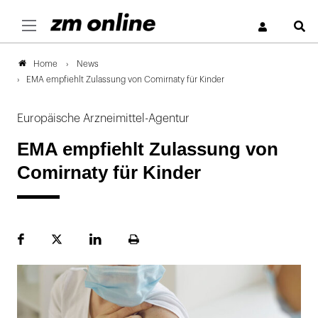
S
News
Home
EMA empfiehlt Zulassung von Comirnaty für Kinder
Europäische Arzneimittel-Agentur
EMA empfiehlt Zulassung von
Comirnaty für Kinder
Facebook
Plattform
LinekdIn
Seite
X
ausdrucken