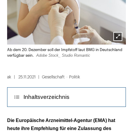
Lightbox
Ab dem 20. Dezember soll der Impfstoff laut BMG in Deutschland
öffnen
Adobe Stock_ Studio Romantic
verfügbar sein.
ak
25.11.2021
Gesellschaft
Politik
Inhaltsverzeichnis
Kurz vor Weihnachten soll der Impfstoff
Die Europäische Arzneimittel-Agentur (EMA) hat
verfügbar sein
heute ihre Empfehlung für eine Zulassung des