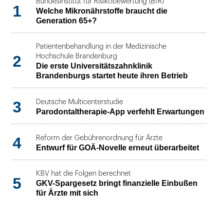
Bundesinstitut für Risikobewertung (BfR)
1
Welche Mikronährstoffe braucht die
Generation 65+?
Patientenbehandlung in der Medizinische
2
Hochschule Brandenburg
Die erste Universitätszahnklinik
Brandenburgs startet heute ihren Betrieb
3
Deutsche Multicenterstudie
Parodontaltherapie-App verfehlt Erwartungen
4
Reform der Gebührenordnung für Ärzte
Entwurf für GOÄ-Novelle erneut überarbeitet
KBV hat die Folgen berechnet
5
GKV-Spargesetz bringt finanzielle Einbußen
für Ärzte mit sich