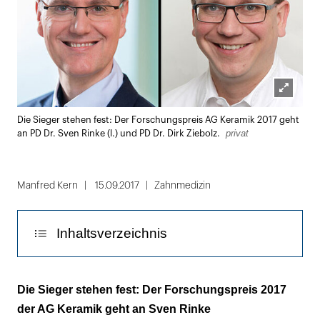
Lightbox
Die Sieger stehen fest: Der Forschungspreis AG Keramik 2017 geht
öffnen
privat
an PD Dr. Sven Rinke (l.) und PD Dr. Dirk Ziebolz.
Manfred Kern
15.09.2017
Zahnmedizin
Inhaltsverzeichnis
Klinisches Prozedere
Die Sieger stehen fest: Der Forschungspreis 2017
der AG Keramik geht an Sven Rinke
Ergebnisse