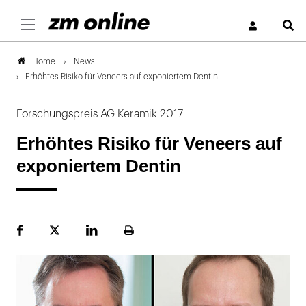
S
News
Home
Erhöhtes Risiko für Veneers auf exponiertem Dentin
Forschungspreis AG Keramik 2017
Erhöhtes Risiko für Veneers auf
exponiertem Dentin
Facebook
Plattform
LinekdIn
Seite
X
ausdrucken