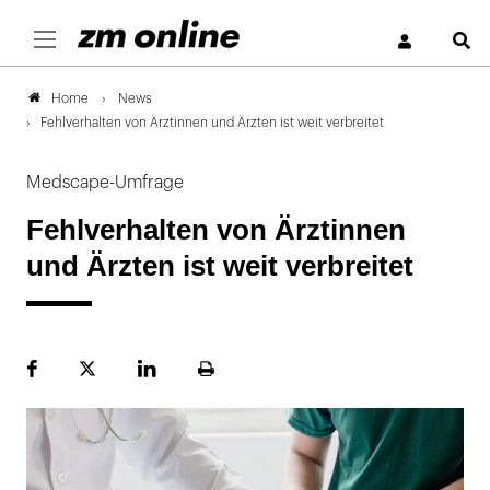
S
News
Home
Fehlverhalten von Ärztinnen und Ärzten ist weit verbreitet
Medscape-Umfrage
Fehlverhalten von Ärztinnen
und Ärzten ist weit verbreitet
Facebook
Plattform
LinekdIn
Seite
X
ausdrucken