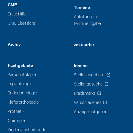
CME
Termine
Erste Hilfe
Anleitung zur
CME Übersicht
Termineingabe
Archiv
zm-starter
Fachgebiete
Inserat
Parodontologie
Stellenangebote
Implantologie
Stellengesuche
Endodontologie
Praxismarkt
Kieferorthopädie
Verschiedenes
Prothetik
Anzeige aufgeben
Chirurgie
Kinderzahnheilkunde