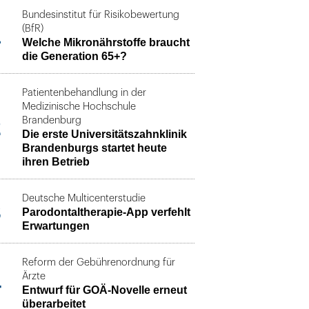
Bundesinstitut für Risikobewertung
1
(BfR)
Welche Mikronährstoffe braucht
die Generation 65+?
Patientenbehandlung in der
Medizinische Hochschule
2
Brandenburg
Die erste Universitätszahnklinik
Brandenburgs startet heute
ihren Betrieb
Deutsche Multicenterstudie
3
Parodontaltherapie-App verfehlt
Erwartungen
Reform der Gebührenordnung für
4
Ärzte
Entwurf für GOÄ-Novelle erneut
überarbeitet