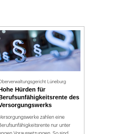
Oberverwaltungsgericht Lüneburg
Hohe Hürden für
Berufsunfähigkeitsrente des
Versorgungswerks
Versorgungswerke zahlen eine
Berufsunfähigkeitsrente nur unter
engen Voraussetzungen. So sind