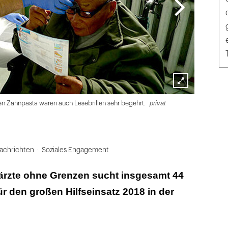
Lightbox
privat
en Zahnpasta waren auch Lesebrillen sehr begehrt.
Im abgedunk
öffnen
privat
achrichten
Soziales Engagement
närzte ohne Grenzen sucht insgesamt 44
 für den großen Hilfseinsatz 2018 in der