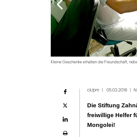
Kleine Geschenke erhalten die Freundschaft, neb
Folie
1
ck/pm
05.03.2018
N
Facebook
von
Die Stiftung Zah
2:
Plattform
X
freiwillige Helfer
Kleine
Geschenke
LinekdIn
Mongolei!
erhalten