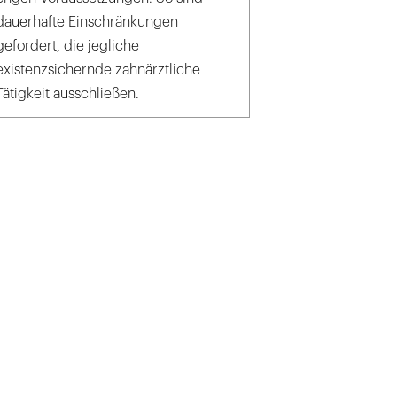
dauerhafte Einschränkungen
gefordert, die jegliche
existenzsichernde zahnärztliche
Tätigkeit ausschließen.
elten, vor der Sonne geschützten, Zimmer extrahierten wir größtenteils hoffnu