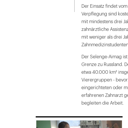
Seite
die
ausdrucken
Der Einsatz findet vom 
Freundschaft,
Verpflegung sind kost
neben
mit mindestens drei J
Zahnpasta
zahnärztliche Assiste
waren
mit weniger als drei J
auch
Zahnmedizinstudenten 
Lesebrillen
sehr
Der Selenge-Aimag ist 
begehrt.
Grenze zu Russland. De
etwa 40.000 km² insg
Vierergruppen - bevorz
eingerichteten oder m
erfahrenen Zahnarzt g
begleiten die Arbeit.
169