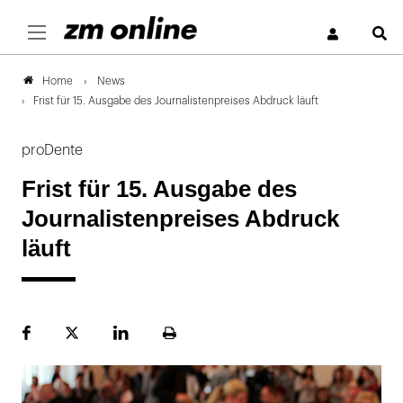
S
News
Home
Frist für 15. Ausgabe des Journalistenpreises Abdruck läuft
proDente
Frist für 15. Ausgabe des
Journalistenpreises Abdruck
läuft
Facebook
Plattform
LinekdIn
Seite
X
ausdrucken