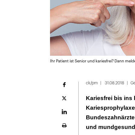
Ihr Patient ist Senior und kariesfrei? Dann meld
ck/pm
31.08.2018
Ge
Facebook
Kariesfrei bis ins
Plattform
X
Kariesprophylaxe
LinekdIn
Bundeszahnärztek
und mundgesunden
Seite
ausdrucken