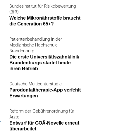
Bundesinstitut für Risikobewertung
1
(BfR)
Welche Mikronährstoffe braucht
die Generation 65+?
Patientenbehandlung in der
Medizinische Hochschule
2
Brandenburg
Die erste Universitätszahnklinik
Brandenburgs startet heute
ihren Betrieb
Deutsche Multicenterstudie
3
Parodontaltherapie-App verfehlt
Erwartungen
Reform der Gebührenordnung für
4
Ärzte
Entwurf für GOÄ-Novelle erneut
überarbeitet