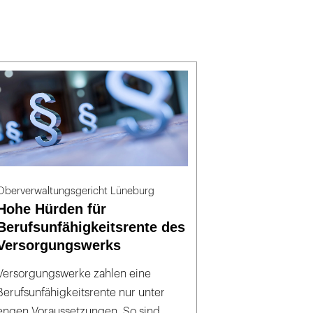
Oberverwaltungsgericht Lüneburg
Hohe Hürden für
Berufsunfähigkeitsrente des
Versorgungswerks
Versorgungswerke zahlen eine
Berufsunfähigkeitsrente nur unter
engen Voraussetzungen. So sind