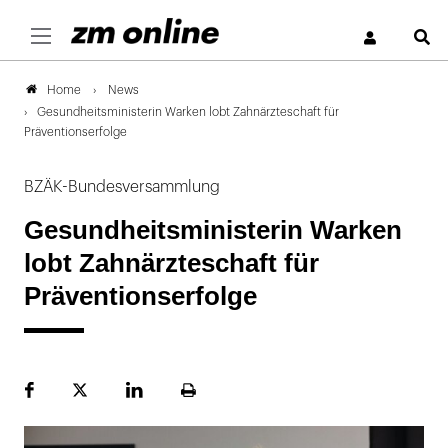
S
News
Home
Gesundheitsministerin Warken lobt Zahnärzteschaft für
Präventionserfolge
BZÄK-Bundesversammlung
Gesundheitsministerin Warken
lobt Zahnärzteschaft für
Präventionserfolge
Facebook
Plattform
LinekdIn
Seite
X
ausdrucken