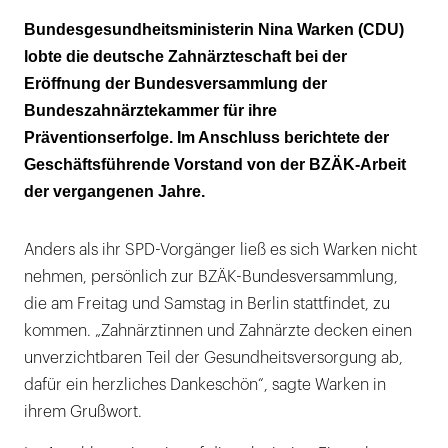
Hohe Versorgungsqualität soll erhalten
Bundesgesundheitsministerin Nina Warken (CDU)
bleiben
lobte die deutsche Zahnärzteschaft bei der
Eröffnung der Bundesversammlung der
Benz: „Deutschland ist Weltmeister in der
Bundeszahnärztekammer für ihre
Mundgesundheit“
Präventionserfolge. Im Anschluss berichtete der
Patientenschutz als Totschlagargument
Geschäftsführende Vorstand von der BZÄK-Arbeit
gegen Bürokratieabbau
der vergangenen Jahre.
Punktwert sofort erhöhen
Anders als ihr SPD-Vorgänger ließ es sich Warken nicht
Bei der Reform der GOZ eigene Wege gehen
nehmen, persönlich zur BZÄK-Bundesversammlung,
die am Freitag und Samstag in Berlin stattfindet, zu
kommen. „Zahnärztinnen und Zahnärzte decken einen
unverzichtbaren Teil der Gesundheitsversorgung ab,
dafür ein herzliches Dankeschön“, sagte Warken in
ihrem Grußwort.