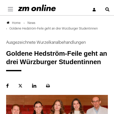
S
News
Home
Goldene Hedström-Feile geht an drei Würzburger Studentinnen
Ausgezeichnete Wurzelkanalbehandlungen
Goldene Hedström-Feile geht an
drei Würzburger Studentinnen
Facebook
Plattform
LinekdIn
Seite
X
ausdrucken