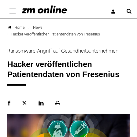
S
News
Home
Hacker veröffentlichen Patientendaten von Fresenius
Ransomware-Angriff auf Gesundheitsunternehmen
Hacker veröffentlichen
Patientendaten von Fresenius
Facebook
Plattform
LinekdIn
Seite
X
ausdrucken