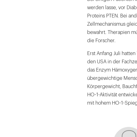
werden lasse, vor Dia
Proteins PTEN. Bei an
Zellmechanismus gleich
bewahrt. Therapien müs
die Forscher.
Erst Anfang Juli hatte
den USA in der Fachzeit
das Enzym Hämoxygenase
übergewichtige Mensch
Körpergewicht, Bauchf
HO-1-Aktivität entwic
mit hohem HO-1-Spieg