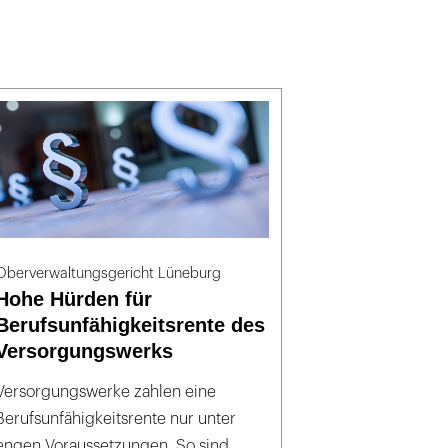
Oberverwaltungsgericht Lüneburg
Hohe Hürden für
Berufsunfähigkeitsrente des
Versorgungswerks
Versorgungswerke zahlen eine
Berufsunfähigkeitsrente nur unter
engen Voraussetzungen. So sind