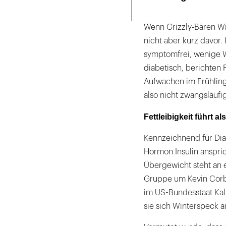
Seite
ausdrucken
Wenn Grizzly-Bären Win
nicht aber kurz davor. 
symptomfrei, wenige 
diabetisch, berichten 
Aufwachen im Frühling 
also nicht zwangsläufi
Fettleibigkeit führt a
Kennzeichnend für Diab
Hormon Insulin anspric
Übergewicht steht an 
Gruppe um Kevin Corb
im US-Bundesstaat Kali
sie sich Winterspeck 