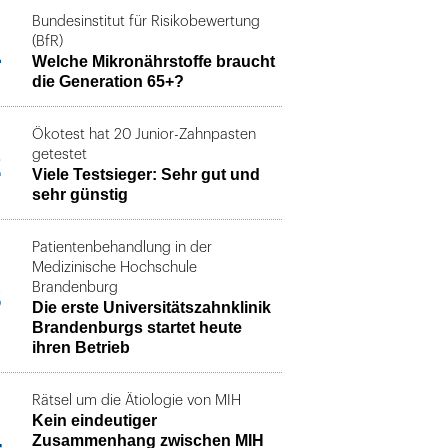
Bundesinstitut für Risikobewertung
1
(BfR)
Welche Mikronährstoffe braucht
die Generation 65+?
Ökotest hat 20 Junior-Zahnpasten
2
getestet
Viele Testsieger: Sehr gut und
sehr günstig
Patientenbehandlung in der
Medizinische Hochschule
3
Brandenburg
Die erste Universitätszahnklinik
Brandenburgs startet heute
ihren Betrieb
Rätsel um die Ätiologie von MIH
Kein eindeutiger
4
Zusammenhang zwischen MIH