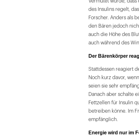
Vermutet wurde, dass 
des Insulins regelt, d
Forscher. Anders als b
den Bären jedoch nicht
auch die Höhe des Blu
auch während des Wint
Der Bärenkörper reagi
Stattdessen reagiert d
Noch kurz davor, wenn
seien sie sehr empfäng
Danach aber schalte e
Fettzellen für Insulin 
betreiben könne. Im Fr
empfänglich.
Energie wird nur im 