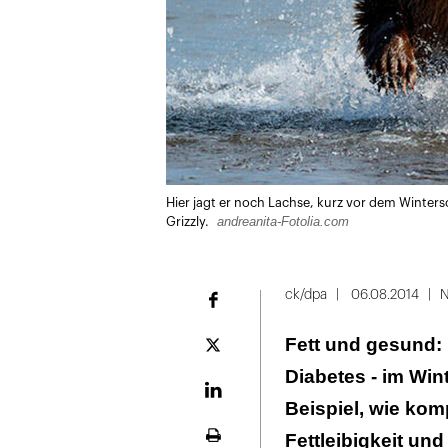
Hier jagt er noch Lachse, kurz vor dem Wintersc
andreanita-Fotolia.com
Grizzly.
ck/dpa
06.08.2014
N
Facebook
Fett und gesund: 
Plattform
X
Diabetes - im Win
LinekdIn
Beispiel, wie ko
Fettleibigkeit und