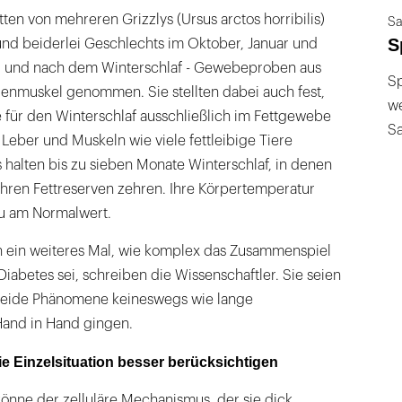
ten von mehreren Grizzlys (Ursus arctos horribilis)
Sa
S
und beiderlei Geschlechts im Oktober, Januar und
nd und nach dem Winterschlaf - Gewebeproben aus
Sp
nmuskel genommen. Sie stellten dabei auch fest,
we
 für den Winterschlaf ausschließlich im Fettgewebe
S
 Leber und Muskeln wie viele fettleibige Tiere
s halten bis zu sieben Monate Winterschlaf, in denen
 ihren Fettreserven zehren. Ihre Körpertemperatur
zu am Normalwert.
n ein weiteres Mal, wie komplex das Zusammenspiel
abetes sei, schreiben die Wissenschaftler. Sie seien
 beide Phänomene keineswegs wie lange
nd in Hand gingen.
e Einzelsituation besser berücksichtigen
könne der zelluläre Mechanismus, der sie dick