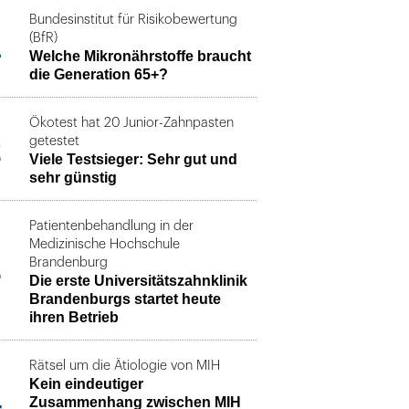
Bundesinstitut für Risikobewertung
1
(BfR)
Welche Mikronährstoffe braucht
die Generation 65+?
Ökotest hat 20 Junior-Zahnpasten
2
getestet
Viele Testsieger: Sehr gut und
sehr günstig
Patientenbehandlung in der
Medizinische Hochschule
3
Brandenburg
Die erste Universitätszahnklinik
Brandenburgs startet heute
ihren Betrieb
Rätsel um die Ätiologie von MIH
Kein eindeutiger
4
Zusammenhang zwischen MIH