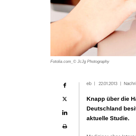
Fotolia.com_© JcJg Photography
eb
22.01.2013
Nachr
Facebook
Knapp über die Hä
Plattform
X
Deutschland besit
LinekdIn
aktuelle Studie.
Seite
ausdrucken