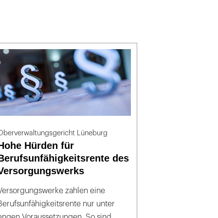
Oberverwaltungsgericht Lüneburg
Hohe Hürden für
Berufsunfähigkeitsrente des
Versorgungswerks
Versorgungswerke zahlen eine
Berufsunfähigkeitsrente nur unter
engen Voraussetzungen. So sind