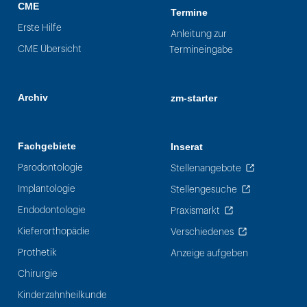
CME
Termine
Erste Hilfe
Anleitung zur
CME Übersicht
Termineingabe
Archiv
zm-starter
Fachgebiete
Inserat
Parodontologie
Stellenangebote
Implantologie
Stellengesuche
Endodontologie
Praxismarkt
Kieferorthopädie
Verschiedenes
Prothetik
Anzeige aufgeben
Chirurgie
Kinderzahnheilkunde