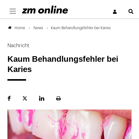
S
News
Kaum Behandlungsfehler bei Karies
Home
Nachricht
Kaum Behandlungsfehler bei
Karies
Facebook
Plattform
LinekdIn
Seite
X
ausdrucken