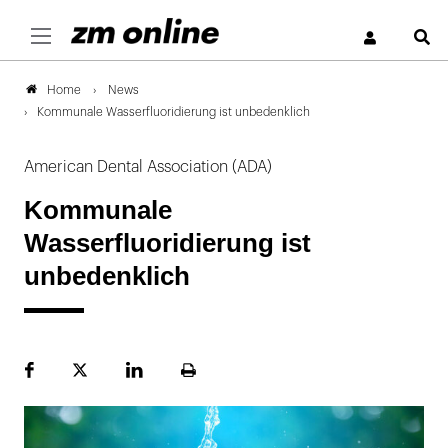
S
News
Home
Kommunale Wasserfluoridierung ist unbedenklich
American Dental Association (ADA)
Kommunale
Wasserfluoridierung ist
unbedenklich
Facebook
Plattform
LinekdIn
Seite
X
ausdrucken