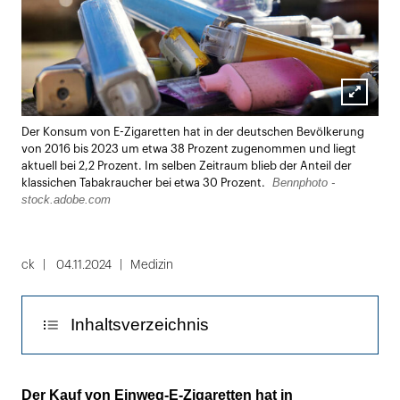
Lightbox
Der Konsum von E-Zigaretten hat in der deutschen Bevölkerung
öffnen
von 2016 bis 2023 um etwa 38 Prozent zugenommen und liegt
aktuell bei 2,2 Prozent. Im selben Zeitraum blieb der Anteil der
Bennphoto -
klassichen Tabakraucher bei etwa 30 Prozent.
stock.adobe.com
ck
04.11.2024
Medizin
Inhaltsverzeichnis
Einweg-Modelle sind auf Platz 1
Der Kauf von Einweg-E-Zigaretten hat in