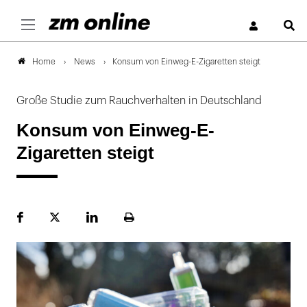
S
News
Konsum von Einweg-E-Zigaretten steigt
Home
Große Studie zum Rauchverhalten in Deutschland
Konsum von Einweg-E-
Zigaretten steigt
Facebook
Plattform
LinekdIn
Seite
X
ausdrucken