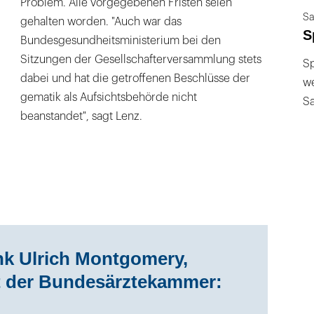
Problem. Alle vorgegebenen Fristen seien
Sa
gehalten worden. "Auch war das
S
Bundesgesundheitsministerium bei den
Sitzungen der Gesellschafterversammlung stets
Sp
dabei und hat die getroffenen Beschlüsse der
we
gematik als Aufsichtsbehörde nicht
S
beanstandet", sagt Lenz.
nk Ulrich Montgomery,
t der Bundesärztekammer: