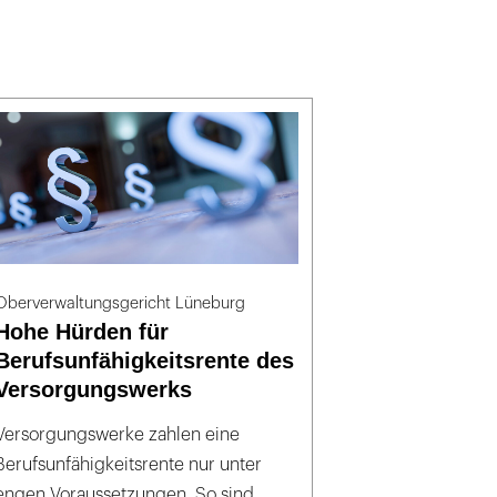
Oberverwaltungsgericht Lüneburg
Hohe Hürden für
Berufsunfähigkeitsrente des
Versorgungswerks
Versorgungswerke zahlen eine
Berufsunfähigkeitsrente nur unter
engen Voraussetzungen. So sind