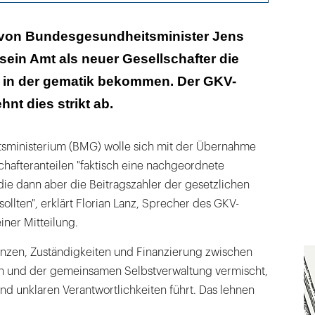
 skeptisch, dass eine Übernahme der gematik durch
von Bundesgesundheitsminister Jens
hrt, dass die Industrie schneller arbeitet."
sein Amt als neuer Gesellschafter die
in der gematik bekommen. Der GKV-
nt dies strikt ab.
sministerium (BMG) wolle sich mit der Übernahme
chafteranteilen "faktisch eine nachgeordnete
die dann aber die Beitragszahler der gesetzlichen
ollten", erklärt Florian Lanz, Sprecher des GKV-
iner Mitteilung.
nzen, Zuständigkeiten und Finanzierung zwischen
onen und der gemeinsamen Selbstverwaltung vermischt,
nd unklaren Verantwortlichkeiten führt. Das lehnen