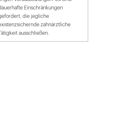
dauerhafte Einschränkungen
gefordert, die jegliche
existenzsichernde zahnärztliche
Tätigkeit ausschließen.
hn_BMG