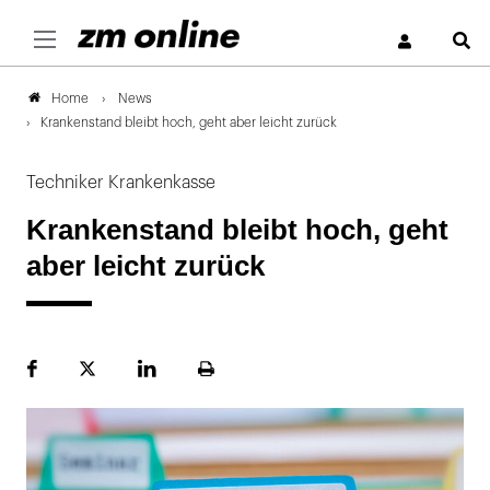
S
News
Home
Krankenstand bleibt hoch, geht aber leicht zurück
Techniker Krankenkasse
Krankenstand bleibt hoch, geht
aber leicht zurück
Facebook
Plattform
LinekdIn
Seite
X
ausdrucken