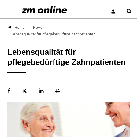
S
News
Home
Lebensqualität für pflegebedürftige Zahnpatienten
Lebensqualität für
pflegebedürftige Zahnpatienten
Facebook
Plattform
LinekdIn
Seite
X
ausdrucken