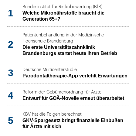
Bundesinstitut für Risikobewertung (BfR)
1
Welche Mikronährstoffe braucht die
Generation 65+?
Patientenbehandlung in der Medizinische
2
Hochschule Brandenburg
Die erste Universitätszahnklinik
Brandenburgs startet heute ihren Betrieb
3
Deutsche Multicenterstudie
Parodontaltherapie-App verfehlt Erwartungen
4
Reform der Gebührenordnung für Ärzte
Entwurf für GOÄ-Novelle erneut überarbeitet
KBV hat die Folgen berechnet
5
GKV-Spargesetz bringt finanzielle Einbußen
für Ärzte mit sich