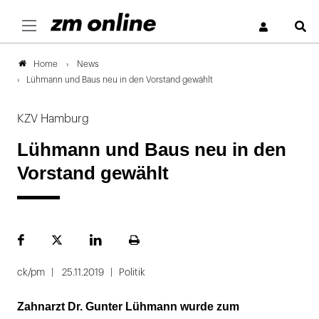
S
News
Home
Lühmann und Baus neu in den Vorstand gewählt
KZV Hamburg
Lühmann und Baus neu in den
Vorstand gewählt
Facebook
Plattform
LinekdIn
Seite
X
ausdrucken
ck/pm
25.11.2019
Politik
Zahnarzt Dr. Gunter Lühmann wurde zum