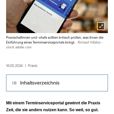
Lightbox
Praxischefinnen und -chefs sollten kritisch prüfen, was ihnen die
öffnen
Richard Villalon -
Einführung eines Terminserviceportals bringt.
stock.adobe.com
16.05.2024
Praxis
Inhaltsverzeichnis
Wer war beim Datenschutz zu lax – Anbieter
Mit einem Terminserviceportal gewinnt die Praxis
oder Praxis?
Zeit, die sie anders nutzen kann. So weit, so gut.