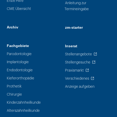
Erste Hilfe
Anleitung zur
CME Übersicht
Termineingabe
Archiv
zm-starter
Fachgebiete
Inserat
Parodontologie
Stellenangebote
Implantologie
Stellengesuche
Endodontologie
Praxismarkt
Kieferorthopädie
Verschiedenes
Prothetik
Anzeige aufgeben
Chirurgie
Kinderzahnheilkunde
Alterszahnheilkunde