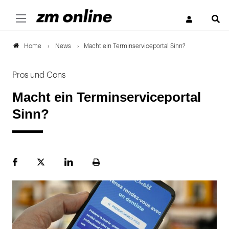
S
News
Macht ein Terminserviceportal Sinn?
Home
Pros und Cons
Macht ein Terminserviceportal
Sinn?
Facebook
Plattform
LinekdIn
Seite
X
ausdrucken