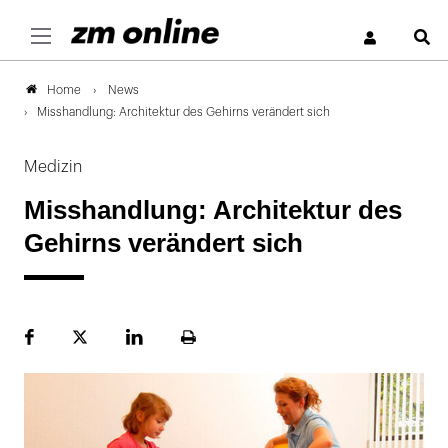
S
News
Home
Misshandlung: Architektur des Gehirns verändert sich
Medizin
Misshandlung: Architektur des
Gehirns verändert sich
Facebook
Plattform
LinekdIn
Seite
X
ausdrucken