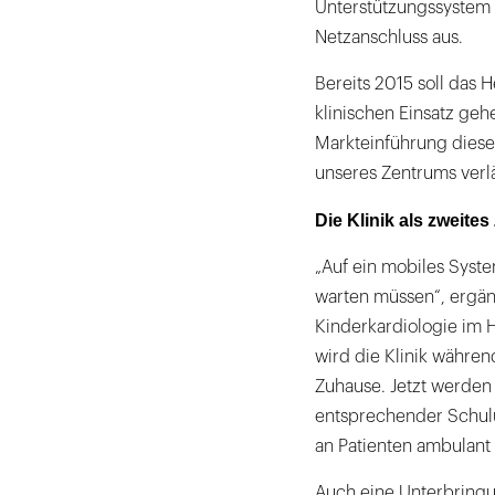
Unterstützungssystem 
Netzanschluss aus.
Bereits 2015 soll das
klinischen Einsatz gehe
Markteinführung diese
unseres Zentrums verlä
Die Klinik als zweite
„Auf ein mobiles Syst
warten müssen“, ergänz
Kinderkardiologie im 
wird die Klinik währe
Zuhause. Jetzt werden 
entsprechender Schulu
an Patienten ambulant
Auch eine Unterbringu