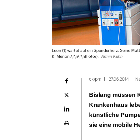
Leon (1) wartet auf ein Spenderherz. Seine Mu
Armin Kühn
K. Menon.\r\n\r\n(Foto:).
ck/pm
27.06.2014
Na
Facebook
Bislang müssen Ki
Plattform
X
Krankenhaus leben
LinekdIn
künstliche Pumpe 
sie eine mobile H
Seite
ausdrucken