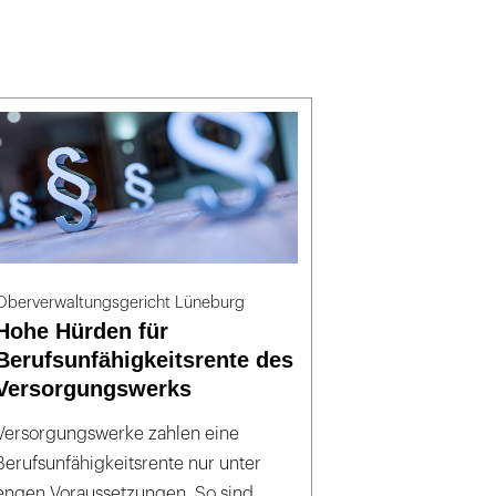
Oberverwaltungsgericht Lüneburg
Hohe Hürden für
Berufsunfähigkeitsrente des
Versorgungswerks
Versorgungswerke zahlen eine
Berufsunfähigkeitsrente nur unter
engen Voraussetzungen. So sind