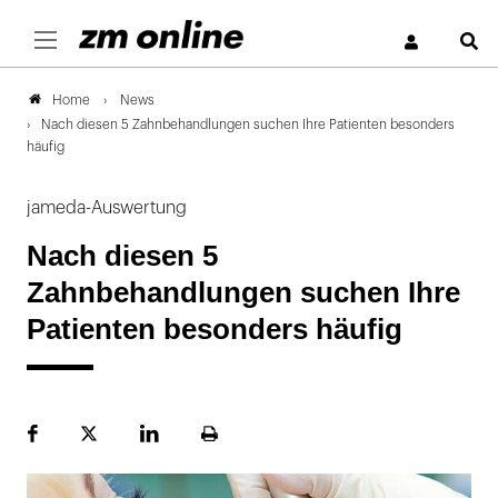
S
News
Home
Nach diesen 5 Zahnbehandlungen suchen Ihre Patienten besonders
häufig
jameda-Auswertung
Nach diesen 5
Zahnbehandlungen suchen Ihre
Patienten besonders häufig
Facebook
Plattform
LinekdIn
Seite
X
ausdrucken