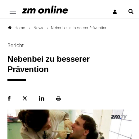
S
News
Nebenbei zu besserer Prävention
Home
Bericht
Nebenbei zu besserer
Prävention
Facebook
Plattform
LinekdIn
Seite
X
ausdrucken