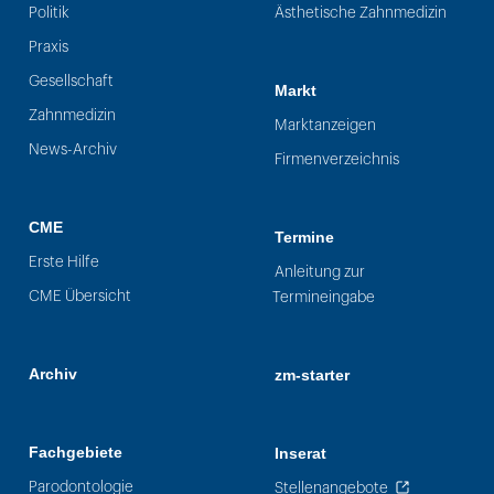
Politik
Ästhetische Zahnmedizin
Praxis
Gesellschaft
Markt
Zahnmedizin
Marktanzeigen
News-Archiv
Firmenverzeichnis
CME
Termine
Erste Hilfe
Anleitung zur
CME Übersicht
Termineingabe
Archiv
zm-starter
Fachgebiete
Inserat
Parodontologie
Stellenangebote