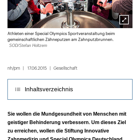
Lightbox
Athleten einer Special Olympics Sportveranstaltung beim
öffnen
gemeinschaftlichen Zähneputzen am Zahnputzbrunnen.
SOD/Stefan Holtzem
nh/pm
17.06.2015
Gesellschaft
Inhaltsverzeichnis
Präventiv vorgehen
Sie wollen die Mundgesundheit von Menschen mit
geistiger Behinderung verbessern. Um dieses Ziel
Zweiter Förderer an Bord
zu erreichen, wollen die Stiftung Innovative
Zahnmedizin und Special Olympics Deutschland