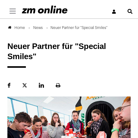
S
News
Neuer Partner für "Special Smiles"
Home
Neuer Partner für "Special
Smiles"
Facebook
Plattform
LinekdIn
Seite
X
ausdrucken