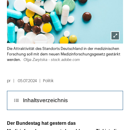
Lightbox
Die Attraktivität des Standorts Deutschland in der medizinischen
öffnen
Forschung soll mit dem neuen Medizinforschungsgesetz gestärkt
Olga Zarytska - stock.adobe.com
werden.
pr
05.07.2024
Politik
Inhaltsverzeichnis
Größere Verhandlungsspielräume für
Der Bundestag hat gestern das
Arzneimittelpreise