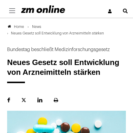
S
News
Home
Neues Gesetz soll Entwicklung von Arzneimitteln stärken
Bundestag beschließt Medizinforschungsgesetz
Neues Gesetz soll Entwicklung
von Arzneimitteln stärken
Facebook
Plattform
LinekdIn
Seite
X
ausdrucken