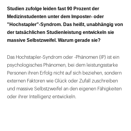
Erst dachte man, nur Akademikerinnen sind
Studien zufolge leiden fast 90 Prozent der
betroffen
Medizinstudenten unter dem Imposter- oder
"Hochstapler"-Syndrom. Das heißt, unabhängig von
70 Prozent der Menschen leiden darunter in
der tatsächlichen Studienleistung entwickeln sie
einer Phase
massive Selbstzweifel. Warum gerade sie?
Im Lauf des ersten Studienjahrs verstärkt sich
das Phänomen
Das Hochstapler-Syndrom oder -Phänomen (IP) ist ein
psychologisches Phänomen, bei dem leistungsstarke
Schuld ist auch der hohe Druck rund um die
Personen ihren Erfolg nicht auf sich beziehen, sondern
Zulassung
externen Faktoren wie Glück oder Zufall zuschreiben
IP ist unabhängig von der tatsächlichen
und massive Selbstzweifel an den eigenen Fähigkeiten
Studienleistung
oder ihrer Intelligenz entwickeln.
Internalisierte und tatsächliche Leistung
stimmen nicht überein