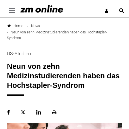
S
News
Home
Neun von zehn Medizinstudierenden haben das Hochstapler-
Syndrom
US-Studien
Neun von zehn
Medizinstudierenden haben das
Hochstapler-Syndrom
Facebook
Plattform
LinekdIn
Seite
X
ausdrucken