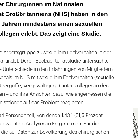
del im Gesundheitswesen ist überfällig“
ller Chirurginnen im Nationalen
t Großbritanniens (NHS) haben in den
 Jahren mindestens einen sexuellen
llegen erlebt. Das zeigt eine Studie.
e Arbeitsgruppe zu sexuellem Fehlverhalten in der
gründet. Deren Beobachtungsstudie untersuchte
e Unterschiede in den Erfahrungen von Mitgliedern
onals im NHS mit sexuellem Fehlverhalten (sexuelle
Übergriffe, Vergewaltigung) unter Kollegen in den
en – und ihre Ansichten dazu, wie angemessen die
isationen auf das Problem reagierten.
 Personen teil, von denen 1.434 (51,5 Prozent
ngewichtete Analysen in Frage kamen. Für die
 die auf Daten zur Bevölkerung des chirurgischen