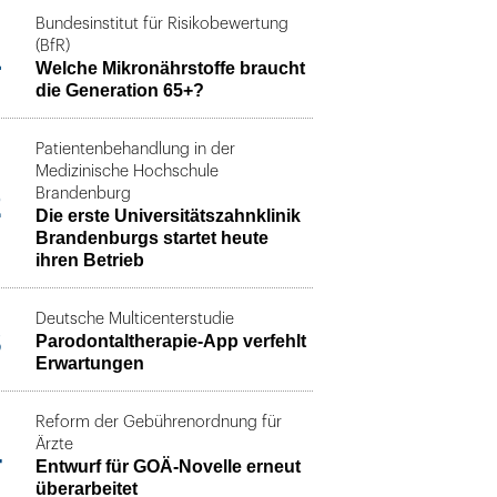
Bundesinstitut für Risikobewertung
1
(BfR)
Welche Mikronährstoffe braucht
die Generation 65+?
Patientenbehandlung in der
Medizinische Hochschule
2
Brandenburg
Die erste Universitätszahnklinik
Brandenburgs startet heute
ihren Betrieb
Deutsche Multicenterstudie
3
Parodontaltherapie-App verfehlt
Erwartungen
Reform der Gebührenordnung für
4
Ärzte
Entwurf für GOÄ-Novelle erneut
überarbeitet