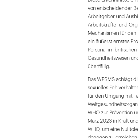
Diese Erkenntnisse er
von entscheidender B
Arbeitgeber und Ausb
Arbeitskräfte- und Or
Mechanismen für den U
ein äußerst ernstes Pr
Personal im britischen
Gesundheitswesen und 
überfällig.
Das WPSMS schlägt die
sexuelles Fehlverhal
für den Umgang mit Tät
Weltgesundheitsorgani
WHO zur Prävention un
März 2023 in Kraft un
WHO, um eine Nulltoler
dagegen zu erreichen. 