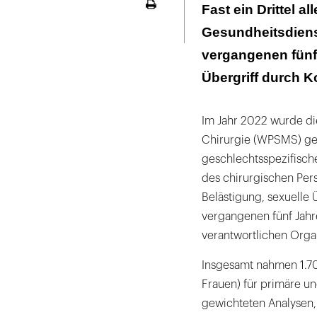
„Ein Kulturwan
Fast ein Drittel a
Seite
ausdrucken
Gesundheitsdiens
vergangenen fünf
Übergriff durch Ko
Im Jahr 2022 wurde di
Chirurgie (WPSMS) ge
geschlechtsspezifisch
des chirurgischen Pers
Belästigung, sexuelle 
vergangenen fünf Jahr
verantwortlichen Organ
Insgesamt nahmen 1.704
Frauen) für primäre u
gewichteten Analysen,