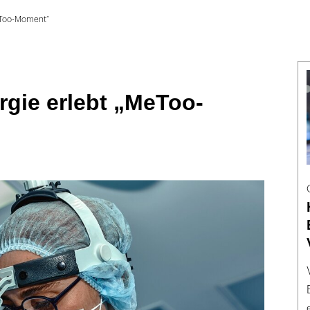
eToo-Moment“
gie erlebt „MeToo-