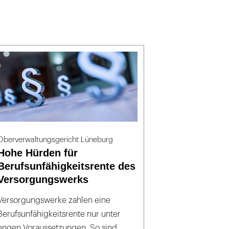
Oberverwaltungsgericht Lüneburg
Hohe Hürden für
Berufsunfähigkeitsrente des
Versorgungswerks
Versorgungswerke zahlen eine
Berufsunfähigkeitsrente nur unter
engen Voraussetzungen. So sind