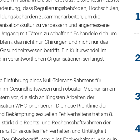
fordern Maßnahmen, schreibt das Autorenteam. „Es ist
edeutung, dass Regulierungsbehörden, Hochschulen,
ildungsbehörden zusammenarbeiten, um die
ganisationskultur zu verbessern und angemessene
mgang mit Tätern zu schaffen.“ Es handele sich um
oblem, das nicht nur Chirurgen und nicht nur das
 Gesundheitswesen betrifft. Ein Kulturwandel im
in verantwortlichen Organisationen sei längst
 Einführung eines Null-Toleranz-Rahmens für
ten im Gesundheitswesen und robuster Mechanismen
ern vor, die sich an jüngsten Arbeiten der
sation WHO orientieren. Die neue Richtlinie der
d Bekämpfung sexuellen Fehlverhaltens trat am 8.
d stärkt die Rechts- und Rechenschaftsrahmen der
anz für sexuelles Fehlverhalten und Untätigkeit
Der Oberbegriff „sexuelles Fehlverhalten“, wie er in