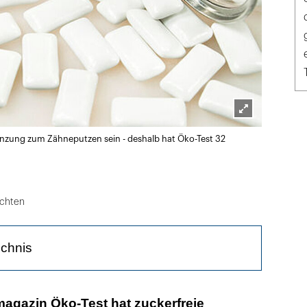
Lightbox
nzung zum Zähneputzen sein - deshalb hat Öko-Test 32
öffnen
ichten
ichnis
ßstoffe
agazin Öko-Test hat zuckerfreie