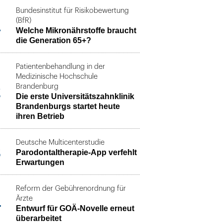
Bundesinstitut für Risikobewertung
1
(BfR)
Welche Mikronährstoffe braucht
die Generation 65+?
Patientenbehandlung in der
Medizinische Hochschule
2
Brandenburg
Die erste Universitätszahnklinik
Brandenburgs startet heute
ihren Betrieb
Deutsche Multicenterstudie
3
Parodontaltherapie-App verfehlt
Erwartungen
Reform der Gebührenordnung für
4
Ärzte
Entwurf für GOÄ-Novelle erneut
überarbeitet