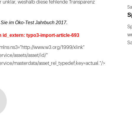
 unklar, weshalb diese fehlende Transparenz
Sa
S
 Sie im Öko-Test Jahrbuch 2017.
Sp
we
n id_extern: typo3-import-article-693
S
mlns:ns3="http://www.w3.org/1999/xlink"
ervice/assets/asset/id/"
service/masterdata/asset_rel_typedef;key=actual."/>