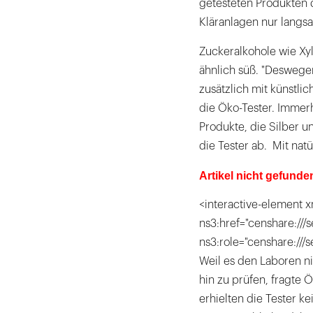
getesteten Produkten d
Kläranlagen nur langs
Zuckeralkohole wie Xyl
ähnlich süß. "Deswege
zusätzlich mit künstli
die Öko-Tester. Immer
Produkte, die Silber 
die Tester ab. Mit nat
Artikel nicht gefunde
<interactive-element x
ns3:href="censhare:///s
ns3:role="censhare:///
Weil es den Laboren ni
hin zu prüfen, fragte 
erhielten die Tester 