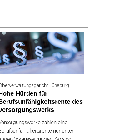
Oberverwaltungsgericht Lüneburg
Hohe Hürden für
Berufsunfähigkeitsrente des
Versorgungswerks
Versorgungswerke zahlen eine
Berufsunfähigkeitsrente nur unter
engen Voraussetzungen. So sind