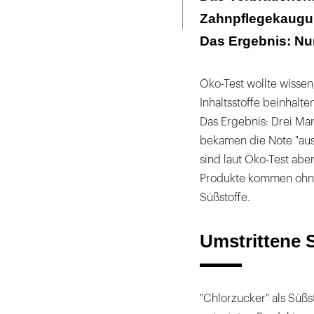
Seite
ausdrucken
Zahnpflegekaugumm
Das Ergebnis: Nur
Öko-Test wollte wisse
Inhaltsstoffe beinhalt
Das Ergebnis: Drei Mar
bekamen die Note "aus
sind laut Öko-Test ab
Produkte kommen ohne 
Süßstoffe.
Umstrittene 
"Chlorzucker" als Süßst