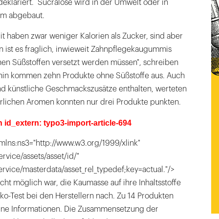
eklariert. Sucralose wird in der Umwelt oder in
am abgebaut.
it haben zwar weniger Kalorien als Zucker, sind aber
n ist es fraglich, inwieweit Zahnpflegekaugummis
chen Süßstoffen versetzt werden müssen", schreiben
hin kommen zehn Produkte ohne Süßstoffe aus. Auch
und künstliche Geschmackszusätze enthalten, werteten
ürlichen Aromen konnten nur drei Produkte punkten.
n id_extern: typo3-import-article-694
mlns:ns3="http://www.w3.org/1999/xlink"
ervice/assets/asset/id/"
service/masterdata/asset_rel_typedef;key=actual."/>
cht möglich war, die Kaumasse auf ihre Inhaltsstoffe
Öko-Test bei den Herstellern nach. Zu 14 Produkten
keine Informationen. Die Zusammensetzung der