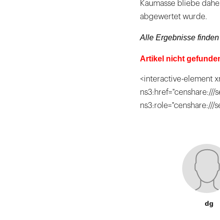
Kaumasse bliebe daher
abgewertet wurde.
Alle Ergebnisse finden
Artikel nicht gefunde
<interactive-element x
ns3:href="censhare:///s
ns3:role="censhare:///
dg