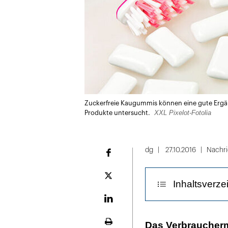
Zuckerfreie Kaugummis können eine gute Ergä
XXL Pixelot-Fotolia
Produkte untersucht.
dg
27.10.2016
Nachr
Facebook
Plattform
Inhaltsverze
X
LinekdIn
Umstrittene Sü
Das Verbraucherm