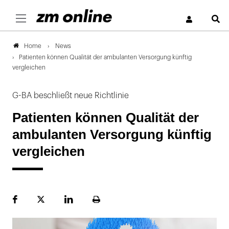
S
News
Home
Patienten können Qualität der ambulanten Versorgung künftig
vergleichen
G-BA beschließt neue Richtlinie
Patienten können Qualität der
ambulanten Versorgung künftig
vergleichen
Facebook
Plattform
LinekdIn
Seite
X
ausdrucken