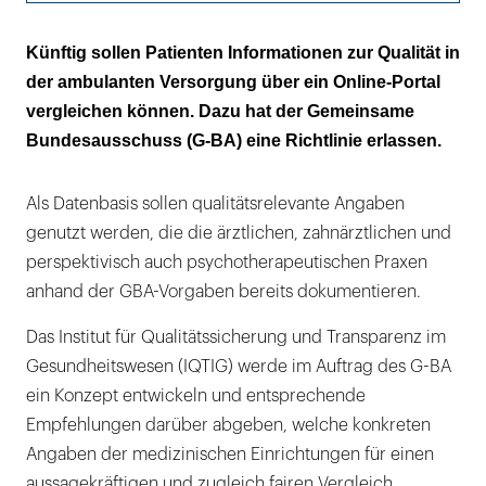
Eine gute Orientierungshilfe in der
Künftig sollen Patienten Informationen zur Qualität in
ambulanten Versorgung
der ambulanten Versorgung über ein Online-Portal
vergleichen können. Dazu hat der Gemeinsame
Der G-BA arbeitet mit den Daten, die die
Bundesausschuss (G-BA) eine Richtlinie erlassen.
Praxen bereits erheben
Als Datenbasis sollen qualitätsrelevante Angaben
genutzt werden, die die ärztlichen, zahnärztlichen und
perspektivisch auch psychotherapeutischen Praxen
anhand der GBA-Vorgaben bereits dokumentieren.
Das Institut für Qualitätssicherung und Transparenz im
Gesundheitswesen (IQTIG) werde im Auftrag des G-BA
ein Konzept entwickeln und entsprechende
Empfehlungen darüber abgeben, welche konkreten
Angaben der medizinischen Einrichtungen für einen
aussagekräftigen und zugleich fairen Vergleich