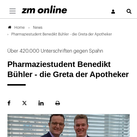
S
News
Home
Pharmaziestudent Benedikt Bühler - die Greta der Apotheker
Über 420.000 Unterschriften gegen Spahn
Pharmaziestudent Benedikt
Bühler - die Greta der Apotheker
Facebook
Plattform
LinekdIn
Seite
X
ausdrucken