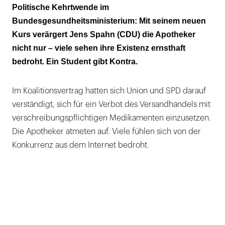
Die Apotheken-Zahl rutscht unter die
Politische Kehrtwende im
magische Grenze von 20.000
Bundesgesundheitsministerium: Mit seinem neuen
Kurs verärgert Jens Spahn (CDU) die Apotheker
Über 420.000 Stimmen gegen Spahn
nicht nur – viele sehen ihre Existenz ernsthaft
"Ich hätte nie gedacht, dass das Ganze mal so
bedroht. Ein Student gibt Kontra.
groß wird!"
Im Koalitionsvertrag hatten sich Union und SPD darauf
verständigt, sich für ein Verbot des Versandhandels mit
verschreibungspflichtigen Medikamenten einzusetzen.
Die Apotheker atmeten auf. Viele fühlen sich von der
Konkurrenz aus dem Internet bedroht.