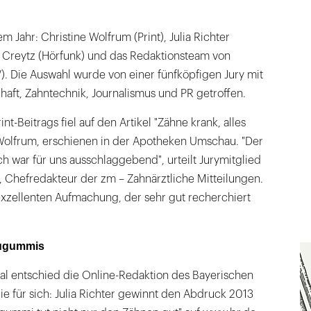
em Jahr: Christine Wolfrum (Print), Julia Richter
n Creytz (Hörfunk) und das Redaktionsteam von
). Die Auswahl wurde von einer fünfköpfigen Jury mit
aft, Zahntechnik, Journalismus und PR getroffen.
nt-Beitrags fiel auf den Artikel "Zähne krank, alles
 Wolfrum, erschienen in der Apotheken Umschau. "Der
ch war für uns ausschlaggebend", urteilt Jurymitglied
 Chefredakteur der zm – Zahnärztliche Mitteilungen.
 exzellenten Aufmachung, der sehr gut recherchiert
augummis
al entschied die Online-Redaktion des Bayerischen
e für sich: Julia Richter gewinnt den Abdruck 2013