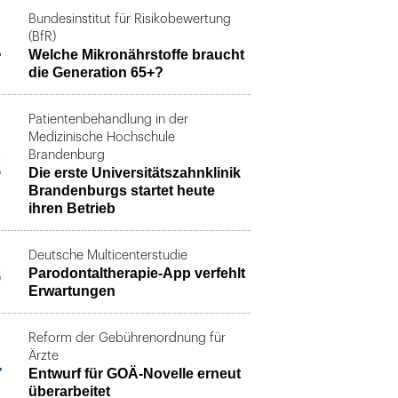
Bundesinstitut für Risikobewertung
1
(BfR)
Welche Mikronährstoffe braucht
die Generation 65+?
Patientenbehandlung in der
Medizinische Hochschule
2
Brandenburg
Die erste Universitätszahnklinik
Brandenburgs startet heute
ihren Betrieb
Deutsche Multicenterstudie
3
Parodontaltherapie-App verfehlt
Erwartungen
Reform der Gebührenordnung für
4
Ärzte
Entwurf für GOÄ-Novelle erneut
überarbeitet