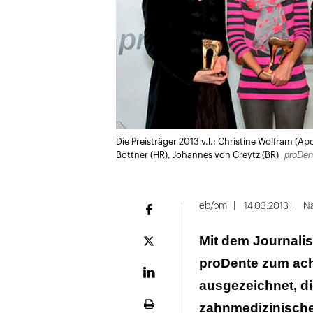
Die Preisträger 2013 v.l.: Christine Wolfram (A
proDen
Böttner (HR), Johannes von Creytz (BR)
eb/pm
14.03.2013
Na
Facebook
Mit dem Journalis
Plattform
X
proDente zum ach
LinekdIn
ausgezeichnet, die
zahnmedizinische