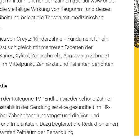
ugummi tut nicht nur den Zähnen gut" auf www.br.de.
t die vielfältige Wirkung von Kaugummi und dessen
dheit und belegt die Thesen mit medizinischen
.
nes von Creytz "Kinderzähne – Fundament für ein
sst sich gleich mit mehreren Facetten der
aries, Xylitol, Zahnschmelz, Angst vorm Zahnarzt
 im Mittelpunkt. Zahnärzte und Patienten berichten
ktiv
 der Kategorie TV, "Endlich wieder schöne Zähne -
strahlt in der Sendung service:gesundheit im HR-
über Zahnbehandlungsangst und die Vor- und
 und Implantaten. Dazu begleitet die Redaktion einen
samten Zeitraum der Behandlung.