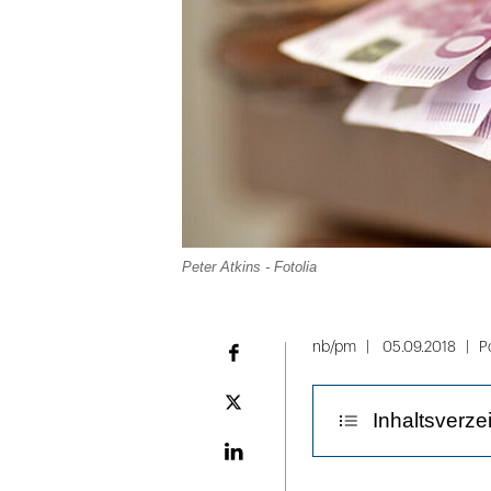
Peter Atkins - Fotolia
nb/pm
05.09.2018
Po
Facebook
Plattform
Inhaltsverze
X
LinekdIn