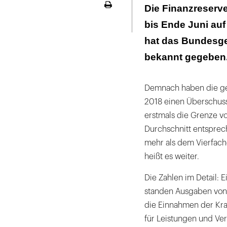
Finanzentwick
Die Finanzreserv
Seite
ausdrucken
bis Ende Juni auf
Moderate Aus
hat das Bundesge
bekannt gegeben
Demnach haben die ges
2018 einen Überschuss 
erstmals die Grenze vo
Durchschnitt entsprec
mehr als dem Vierfach
heißt es weiter.
Die Zahlen im Detail: 
standen Ausgaben von 
die Einnahmen der Kra
für Leistungen und Ve