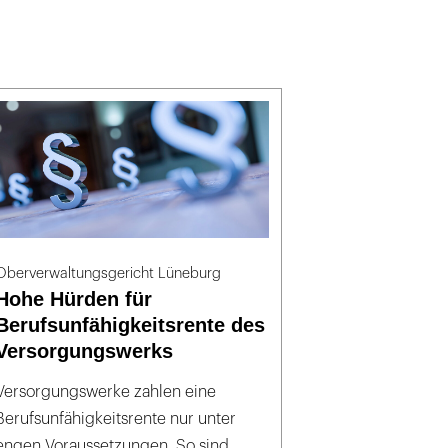
Oberverwaltungsgericht Lüneburg
Hohe Hürden für
Berufsunfähigkeitsrente des
Versorgungswerks
Versorgungswerke zahlen eine
Berufsunfähigkeitsrente nur unter
engen Voraussetzungen. So sind