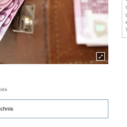
Lightbox
öffnen
litik
ichnis