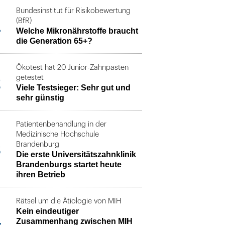
Bundesinstitut für Risikobewertung
1
(BfR)
Welche Mikronährstoffe braucht
die Generation 65+?
Ökotest hat 20 Junior-Zahnpasten
2
getestet
Viele Testsieger: Sehr gut und
sehr günstig
Patientenbehandlung in der
Medizinische Hochschule
3
Brandenburg
Die erste Universitätszahnklinik
Brandenburgs startet heute
ihren Betrieb
Rätsel um die Ätiologie von MIH
Kein eindeutiger
4
Zusammenhang zwischen MIH