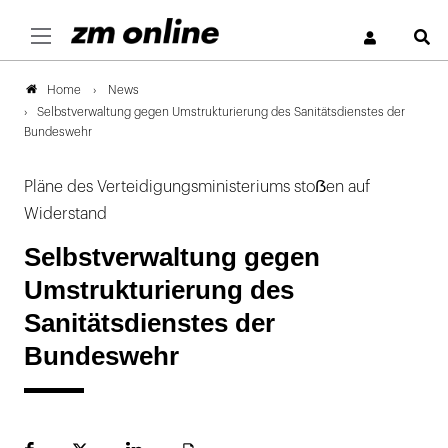
S
News
Home
Selbstverwaltung gegen Umstrukturierung des Sanitätsdienstes der
Bundeswehr
Pläne des Verteidigungsministeriums stoẞen auf
Widerstand
Selbstverwaltung gegen
Umstrukturierung des
Sanitätsdienstes der
Bundeswehr