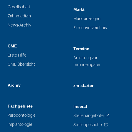
Gesellschaft
Markt
Zahnmedizin
Marktanzeigen
News-Archiv
Firmenverzeichnis
CME
Termine
Erste Hilfe
Anleitung zur
CME Übersicht
Termineingabe
Archiv
zm-starter
Fachgebiete
Inserat
Parodontologie
Stellenangebote
Implantologie
Stellengesuche