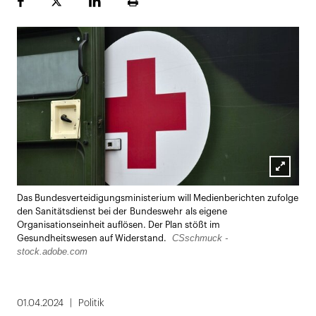
Facebook
Plattform
LinekdIn
Seite
X
ausdrucken
Lightbox
Das Bundesverteidigungsministerium will Medienberichten zufolge
öffnen
den Sanitätsdienst bei der Bundeswehr als eigene
Organisationseinheit auflösen. Der Plan stößt im
CSschmuck -
Gesundheitswesen auf Widerstand.
stock.adobe.com
01.04.2024
Politik