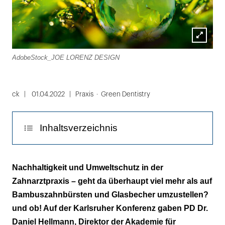
Lightbox
AdobeStock_JOE LORENZ DESIGN
öffnen
Folie
1
ck
01.04.2022
Praxis
Green Dentistry
von
2
Inhaltsverzeichnis
Klimawandel macht krank
Nachhaltigkeit und Umweltschutz in der
Zahnarztpraxis – geht da überhaupt viel mehr als auf
Reaktionen wie im Chemiebaukasten
Bambuszahnbürsten und Glasbecher umzustellen?
Heftigste Bedrohung: die Hitze
und ob! Auf der Karlsruher Konferenz gaben PD Dr.
Daniel Hellmann, Direktor der Akademie für