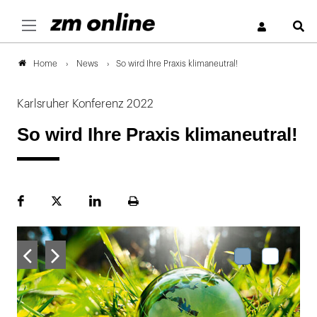
S
News
So wird Ihre Praxis klimaneutral!
Home
Karlsruher Konferenz 2022
So wird Ihre Praxis klimaneutral!
Facebook
Plattform
LinekdIn
Seite
X
ausdrucken