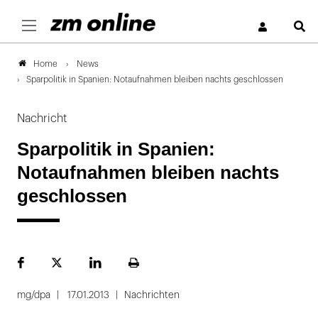
S
News
Home
Sparpolitik in Spanien: Notaufnahmen bleiben nachts geschlossen
Nachricht
Sparpolitik in Spanien:
Notaufnahmen bleiben nachts
geschlossen
Facebook
Plattform
LinekdIn
Seite
X
ausdrucken
mg/dpa
17.01.2013
Nachrichten