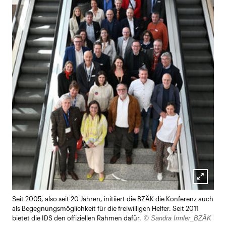
Lightb
Seit 2005, also seit 20 Jahren, initiiert die BZÄK die Konferenz auch
öffnen
als Begegnungsmöglichkeit für die freiwilligen Helfer. Seit 2011
© Sandra Irmler_BZÄK
bietet die IDS den offiziellen Rahmen dafür.