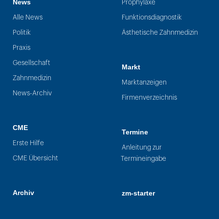
News
Prophylaxe
Alle News
Funktionsdiagnostik
Politik
Ästhetische Zahnmedizin
Praxis
Gesellschaft
Markt
Zahnmedizin
Marktanzeigen
News-Archiv
Firmenverzeichnis
CME
Termine
Erste Hilfe
Anleitung zur
CME Übersicht
Termineingabe
Archiv
zm-starter