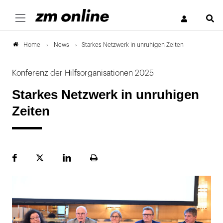
S
News
Starkes Netzwerk in unruhigen Zeiten
Home
Konferenz der Hilfsorganisationen 2025
Starkes Netzwerk in unruhigen
Zeiten
Facebook
Plattform
LinekdIn
Seite
X
ausdrucken