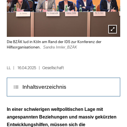
Lightbox
Die BZÄK lud in Köln am Rand der IDS zur Konferenz der
öffnen
Sandra Irmler_BZÄK
Hilfsorganisationen.
LL
16.04.2025
Gesellschaft
Inhaltsverzeichnis
Infos zum Haftungsrecht und
In einer schwierigen weltpolitischen Lage mit
Versicherungsschutz
angespannten Beziehungen und massiv gekürzten
Entwicklungshilfen, müssen sich die